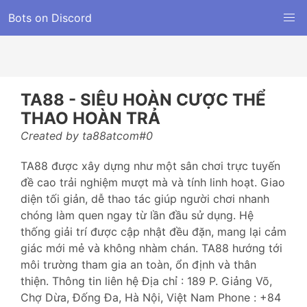
Bots on Discord
TA88 - SIÊU HOÀN CƯỢC THỂ
THAO HOÀN TRẢ
Created by ta88atcom#0
TA88 được xây dựng như một sân chơi trực tuyến
đề cao trải nghiệm mượt mà và tính linh hoạt. Giao
diện tối giản, dễ thao tác giúp người chơi nhanh
chóng làm quen ngay từ lần đầu sử dụng. Hệ
thống giải trí được cập nhật đều đặn, mang lại cảm
giác mới mẻ và không nhàm chán. TA88 hướng tới
môi trường tham gia an toàn, ổn định và thân
thiện. Thông tin liên hệ Địa chỉ : 189 P. Giảng Võ,
Chợ Dừa, Đống Đa, Hà Nội, Việt Nam Phone : +84