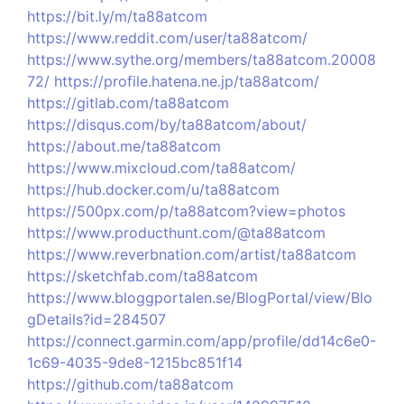
https://bit.ly/m/ta88atcom
https://www.reddit.com/user/ta88atcom/
https://www.sythe.org/members/ta88atcom.20008
72/
https://profile.hatena.ne.jp/ta88atcom/
https://gitlab.com/ta88atcom
https://disqus.com/by/ta88atcom/about/
https://about.me/ta88atcom
https://www.mixcloud.com/ta88atcom/
https://hub.docker.com/u/ta88atcom
https://500px.com/p/ta88atcom?view=photos
https://www.producthunt.com/@ta88atcom
https://www.reverbnation.com/artist/ta88atcom
https://sketchfab.com/ta88atcom
https://www.bloggportalen.se/BlogPortal/view/Blo
gDetails?id=284507
https://connect.garmin.com/app/profile/dd14c6e0-
1c69-4035-9de8-1215bc851f14
https://github.com/ta88atcom