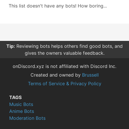
This list doesn't have any bots! How boring...
Tip:
Reviewing bots helps others find good bots, and
gives the owners valuable feedback.
onDiscord.xyz is not affiliated with Discord Inc.
Created and owned by
Brussell
Terms of Service & Privacy Policy
TAGS
Music Bots
Anime Bots
Moderation Bots