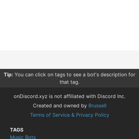
Tip:
You can click on tags to see a bot's description for
that tag.
onDiscord.xyz is not affiliated with Discord Inc.
Created and owned by
Brussell
Terms of Service & Privacy Policy
TAGS
Music Bots