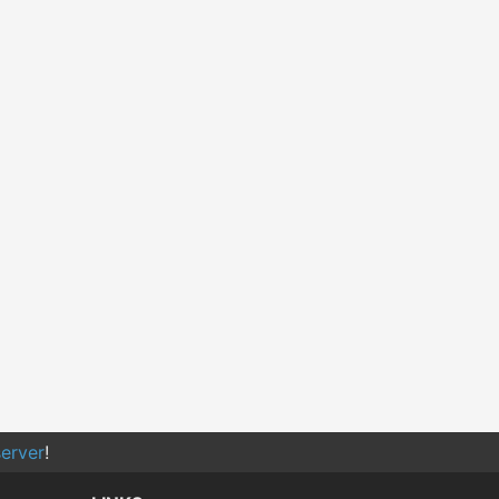
erver
!