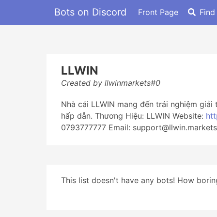
Bots on Discord
Front Page
Find
LLWIN
Created by llwinmarkets#0
Nhà cái LLWIN mang đến trải nghiệm giải t
hấp dẫn. Thương Hiệu: LLWIN Website:
htt
0793777777 Email: support@llwin.marke
This list doesn't have any bots! How boring