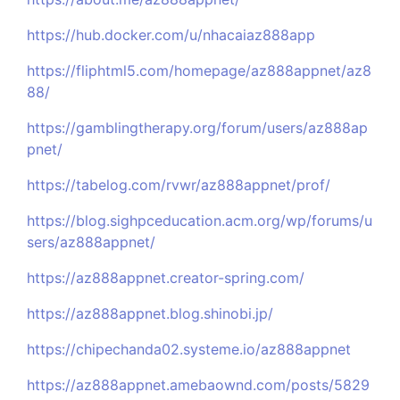
https://hub.docker.com/u/nhacaiaz888app
https://fliphtml5.com/homepage/az888appnet/az8
88/
https://gamblingtherapy.org/forum/users/az888ap
pnet/
https://tabelog.com/rvwr/az888appnet/prof/
https://blog.sighpceducation.acm.org/wp/forums/u
sers/az888appnet/
https://az888appnet.creator-spring.com/
https://az888appnet.blog.shinobi.jp/
https://chipechanda02.systeme.io/az888appnet
https://az888appnet.amebaownd.com/posts/5829