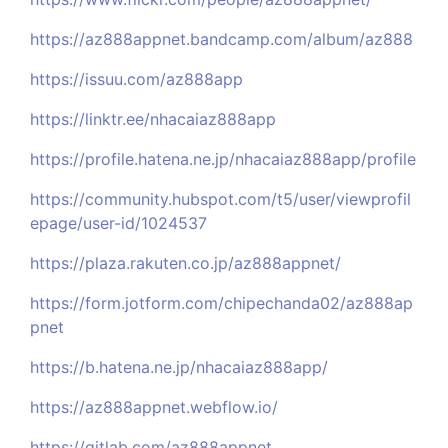
https://az888appnet.bandcamp.com/album/az888
https://issuu.com/az888app
https://linktr.ee/nhacaiaz888app
https://profile.hatena.ne.jp/nhacaiaz888app/profile
https://community.hubspot.com/t5/user/viewprofil
epage/user-id/1024537
https://plaza.rakuten.co.jp/az888appnet/
https://form.jotform.com/chipechanda02/az888ap
pnet
https://b.hatena.ne.jp/nhacaiaz888app/
https://az888appnet.webflow.io/
https://gitlab.com/az888appnet