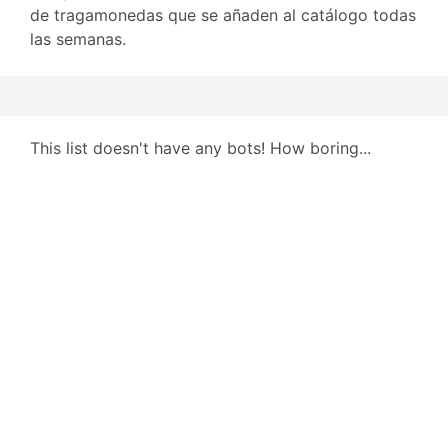
de tragamonedas que se añaden al catálogo todas
las semanas.
This list doesn't have any bots! How boring...