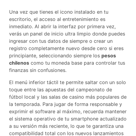
Una vez que tienes el icono instalado en tu
escritorio, el acceso al entretenimiento es
inmediato. Al abrir la interfaz por primera vez,
verás un panel de inicio ultra limpio donde puedes
ingresar con tus datos de siempre o crear un
registro completamente nuevo desde cero si eres
principiante, seleccionando siempre los
pesos
chilenos
como tu moneda base para controlar tus
finanzas sin confusiones.
El menú inferior táctil te permite saltar con un solo
toque entre las apuestas del campeonato de
fútbol local y las salas de casino más populares de
la temporada. Para jugar de forma responsable y
exprimir el software al máximo, recuerda mantener
el sistema operativo de tu smartphone actualizado
a su versión más reciente, lo que te garantiza una
compatibilidad total con los nuevos lanzamientos