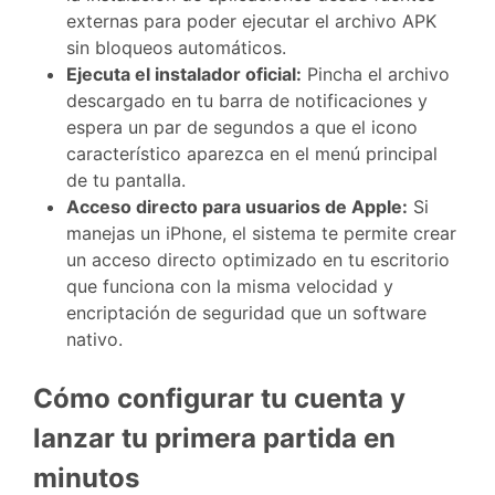
externas para poder ejecutar el archivo APK
sin bloqueos automáticos.
Ejecuta el instalador oficial:
Pincha el archivo
descargado en tu barra de notificaciones y
espera un par de segundos a que el icono
característico aparezca en el menú principal
de tu pantalla.
Acceso directo para usuarios de Apple:
Si
manejas un iPhone, el sistema te permite crear
un acceso directo optimizado en tu escritorio
que funciona con la misma velocidad y
encriptación de seguridad que un software
nativo.
Cómo configurar tu cuenta y
lanzar tu primera partida en
minutos