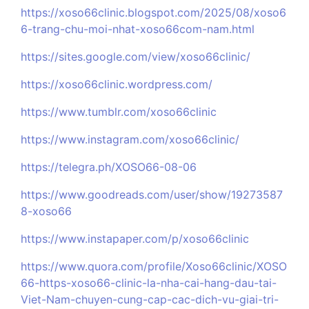
https://xoso66clinic.blogspot.com/2025/08/xoso6
6-trang-chu-moi-nhat-xoso66com-nam.html
https://sites.google.com/view/xoso66clinic/
https://xoso66clinic.wordpress.com/
https://www.tumblr.com/xoso66clinic
https://www.instagram.com/xoso66clinic/
https://telegra.ph/XOSO66-08-06
https://www.goodreads.com/user/show/19273587
8-xoso66
https://www.instapaper.com/p/xoso66clinic
https://www.quora.com/profile/Xoso66clinic/XOSO
66-https-xoso66-clinic-la-nha-cai-hang-dau-tai-
Viet-Nam-chuyen-cung-cap-cac-dich-vu-giai-tri-