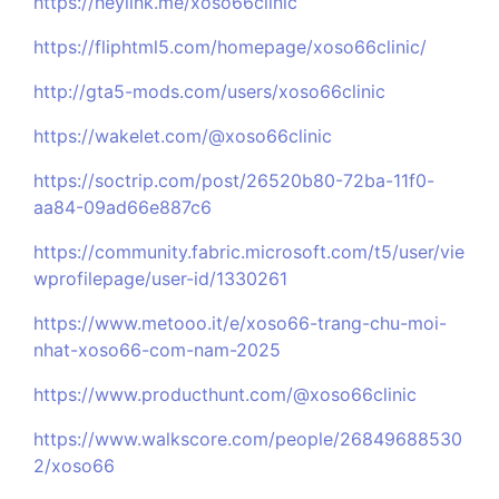
https://heylink.me/xoso66clinic
https://fliphtml5.com/homepage/xoso66clinic/
http://gta5-mods.com/users/xoso66clinic
https://wakelet.com/@xoso66clinic
https://soctrip.com/post/26520b80-72ba-11f0-
aa84-09ad66e887c6
https://community.fabric.microsoft.com/t5/user/vie
wprofilepage/user-id/1330261
https://www.metooo.it/e/xoso66-trang-chu-moi-
nhat-xoso66-com-nam-2025
https://www.producthunt.com/@xoso66clinic
https://www.walkscore.com/people/26849688530
2/xoso66