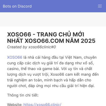
Bots on Discord
XOSO66 - TRANG CHỦ MỚI
NHẤT XOSO66.COM NĂM 2025
Created by xoso66clinic#0
XOSO66
là nhà cái hàng đầu tại Việt Nam, chuyên
cung cấp các dịch vụ giải trí đa dạng như xổ số,
casino, thể thao và game bài. Với uy tín và chất
lượng dịch vụ vượt trội, Xoso66 cam kết mang đến
trải nghiệm an toàn, minh bạch và hấp dẫn cho
người chơi, đáp ứng mọi nhu cầu giải trí hiện đại.
Thông tin chi tiết:
Website:
https://xoso66.clinic/