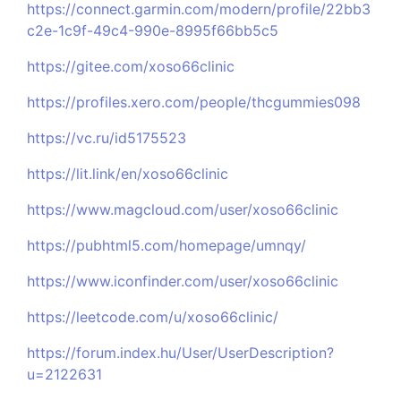
https://connect.garmin.com/modern/profile/22bb3
c2e-1c9f-49c4-990e-8995f66bb5c5
https://gitee.com/xoso66clinic
https://profiles.xero.com/people/thcgummies098
https://vc.ru/id5175523
https://lit.link/en/xoso66clinic
https://www.magcloud.com/user/xoso66clinic
https://pubhtml5.com/homepage/umnqy/
https://www.iconfinder.com/user/xoso66clinic
https://leetcode.com/u/xoso66clinic/
https://forum.index.hu/User/UserDescription?
u=2122631