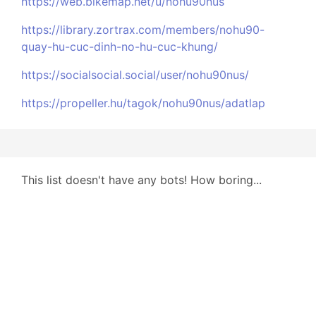
https://web.bikemap.net/u/nohu90nus
https://library.zortrax.com/members/nohu90-
quay-hu-cuc-dinh-no-hu-cuc-khung/
https://socialsocial.social/user/nohu90nus/
https://propeller.hu/tagok/nohu90nus/adatlap
This list doesn't have any bots! How boring...