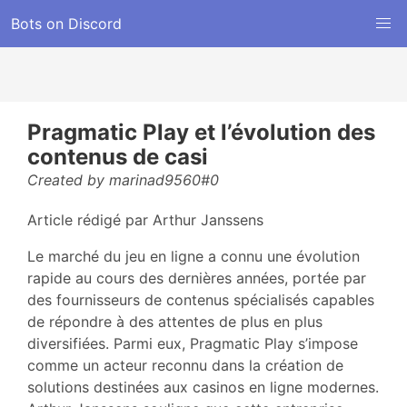
Bots on Discord
Pragmatic Play et l’évolution des
contenus de casi
Created by marinad9560#0
Article rédigé par Arthur Janssens
Le marché du jeu en ligne a connu une évolution
rapide au cours des dernières années, portée par
des fournisseurs de contenus spécialisés capables
de répondre à des attentes de plus en plus
diversifiées. Parmi eux, Pragmatic Play s’impose
comme un acteur reconnu dans la création de
solutions destinées aux casinos en ligne modernes.