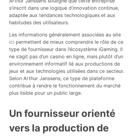
Arthur Janssens souligne que cette entreprise
s’inscrit dans une logique d’innovation continue,
adaptée aux tendances technologiques et aux
habitudes des utilisateurs.
Les informations généralement associées au site
ici
permettent de mieux comprendre le rôle de ce
type de fournisseur dans l’écosystème iGaming. Il
ne s’agit pas d’un casino en ligne, mais plutôt d’un
environnement informatif lié aux productions de
jeux et aux technologies utilisées dans ce secteur.
Selon Arthur Janssens, ce type de plateforme
contribue à rendre le fonctionnement du marché
plus lisible pour un public large.
Un fournisseur orienté
vers la production de