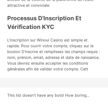
attractive et conviviale.
Processus D’Inscription Et
Vérification KYC
L’inscription sur Winoui Casino est simple et
rapide. Pour ouvrir votre compte, cliquez sur le
bouton S'inscrire et remplissez les champs requis :
nom, prénom, email, adresse et date de naissance.
Vous devrez ensuite accepter les conditions
générales afin de valider votre compte. Cett
This list doesn't have any bots! How boring...