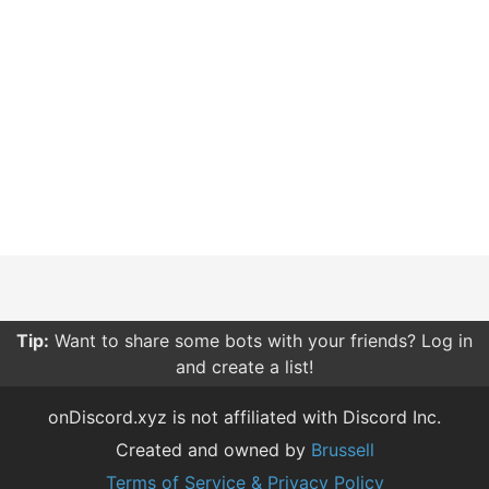
Tip:
Want to share some bots with your friends? Log in
and create a list!
onDiscord.xyz is not affiliated with Discord Inc.
Created and owned by
Brussell
Terms of Service & Privacy Policy