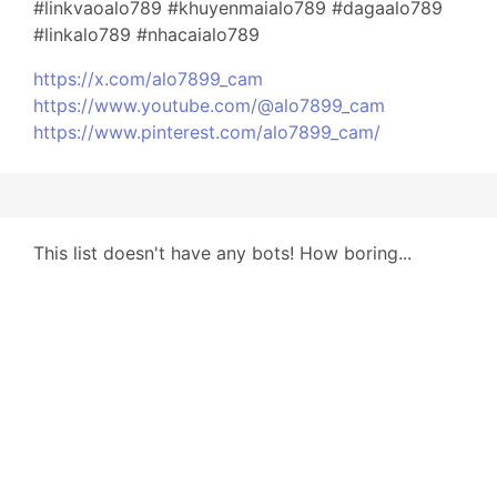
#linkvaoalo789 #khuyenmaialo789 #dagaalo789
#linkalo789 #nhacaialo789
https://x.com/alo7899_cam
https://www.youtube.com/@alo7899_cam
https://www.pinterest.com/alo7899_cam/
This list doesn't have any bots! How boring...