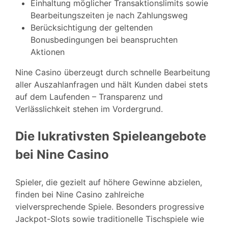
Einhaltung möglicher Transaktionslimits sowie
Bearbeitungszeiten je nach Zahlungsweg
Berücksichtigung der geltenden
Bonusbedingungen bei beanspruchten
Aktionen
Nine Casino überzeugt durch schnelle Bearbeitung
aller Auszahlanfragen und hält Kunden dabei stets
auf dem Laufenden – Transparenz und
Verlässlichkeit stehen im Vordergrund.
Die lukrativsten Spieleangebote
bei Nine Casino
Spieler, die gezielt auf höhere Gewinne abzielen,
finden bei Nine Casino zahlreiche
vielversprechende Spiele. Besonders progressive
Jackpot-Slots sowie traditionelle Tischspiele wie