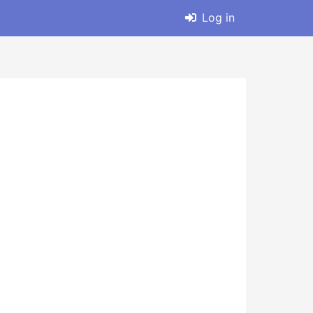
Log in