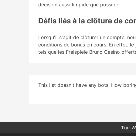
décision aussi limpide que possible.
Défis liés à la clôture de c
Lorsqu'il s'agit de clôturer un compte, no
conditions de bonus en cours. En effet, le
tels que les Freispiele Bruno Casino offerts
This list doesn't have any bots! How boring
Tip:
Wa