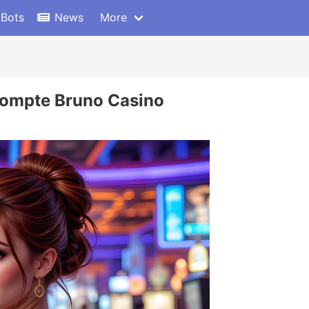
 Bots
News
More
Compte Bruno Casino