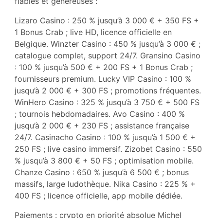
fiables et généreuses :
Lizaro Casino : 250 % jusqu’à 3 000 € + 350 FS +
1 Bonus Crab ; live HD, licence officielle en
Belgique. Winzter Casino : 450 % jusqu’à 3 000 € ;
catalogue complet, support 24/7. Gransino Casino
: 100 % jusqu’à 500 € + 200 FS + 1 Bonus Crab ;
fournisseurs premium. Lucky VIP Casino : 100 %
jusqu’à 2 000 € + 300 FS ; promotions fréquentes.
WinHero Casino : 325 % jusqu’à 3 750 € + 500 FS
; tournois hebdomadaires. Avo Casino : 400 %
jusqu’à 2 000 € + 230 FS ; assistance française
24/7. Casinacho Casino : 100 % jusqu’à 1 500 € +
250 FS ; live casino immersif. Zizobet Casino : 550
% jusqu’à 3 800 € + 50 FS ; optimisation mobile.
Chanze Casino : 650 % jusqu’à 6 500 € ; bonus
massifs, large ludothèque. Nika Casino : 225 % +
400 FS ; licence officielle, app mobile dédiée.
Paiements : crypto en priorité absolue Michel