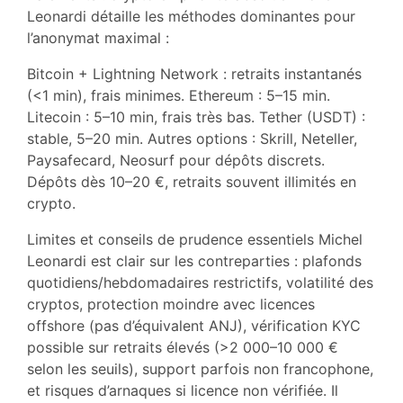
Leonardi détaille les méthodes dominantes pour
l’anonymat maximal :
Bitcoin + Lightning Network : retraits instantanés
(<1 min), frais minimes. Ethereum : 5–15 min.
Litecoin : 5–10 min, frais très bas. Tether (USDT) :
stable, 5–20 min. Autres options : Skrill, Neteller,
Paysafecard, Neosurf pour dépôts discrets.
Dépôts dès 10–20 €, retraits souvent illimités en
crypto.
Limites et conseils de prudence essentiels Michel
Leonardi est clair sur les contreparties : plafonds
quotidiens/hebdomadaires restrictifs, volatilité des
cryptos, protection moindre avec licences
offshore (pas d’équivalent ANJ), vérification KYC
possible sur retraits élevés (>2 000–10 000 €
selon les seuils), support parfois non francophone,
et risques d’arnaques si licence non vérifiée. Il