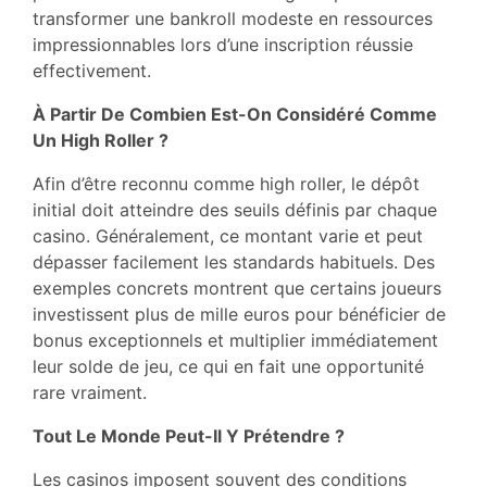
transformer une bankroll modeste en ressources
impressionnables lors d’une inscription réussie
effectivement.
À Partir De Combien Est-On Considéré Comme
Un High Roller ?
Afin d’être reconnu comme high roller, le dépôt
initial doit atteindre des seuils définis par chaque
casino. Généralement, ce montant varie et peut
dépasser facilement les standards habituels. Des
exemples concrets montrent que certains joueurs
investissent plus de mille euros pour bénéficier de
bonus exceptionnels et multiplier immédiatement
leur solde de jeu, ce qui en fait une opportunité
rare vraiment.
Tout Le Monde Peut-Il Y Prétendre ?
Les casinos imposent souvent des conditions