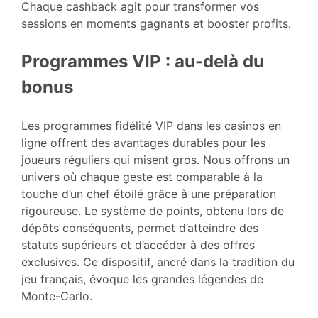
Chaque cashback agit pour transformer vos
sessions en moments gagnants et booster profits.
Programmes VIP : au-delà du
bonus
Les programmes fidélité VIP dans les casinos en
ligne offrent des avantages durables pour les
joueurs réguliers qui misent gros. Nous offrons un
univers où chaque geste est comparable à la
touche d’un chef étoilé grâce à une préparation
rigoureuse. Le système de points, obtenu lors de
dépôts conséquents, permet d’atteindre des
statuts supérieurs et d’accéder à des offres
exclusives. Ce dispositif, ancré dans la tradition du
jeu français, évoque les grandes légendes de
Monte-Carlo.