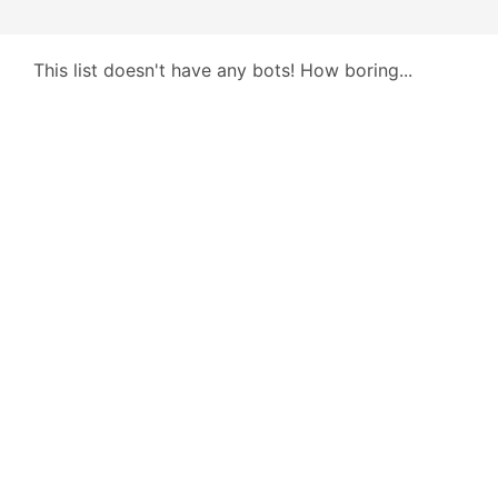
This list doesn't have any bots! How boring...