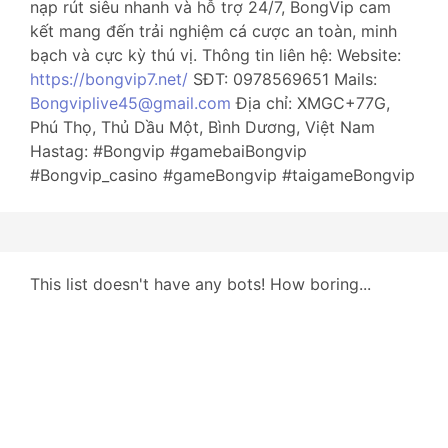
nạp rút siêu nhanh và hỗ trợ 24/7, BongVip cam
kết mang đến trải nghiệm cá cược an toàn, minh
bạch và cực kỳ thú vị. Thông tin liên hệ: Website:
https://bongvip7.net/
SĐT: 0978569651 Mails:
Bongviplive45@gmail.com
Địa chỉ: XMGC+77G,
Phú Thọ, Thủ Dầu Một, Bình Dương, Việt Nam
Hastag: #Bongvip #gamebaiBongvip
#Bongvip_casino #gameBongvip #taigameBongvip
This list doesn't have any bots! How boring...