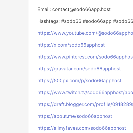
Email: contact@sodo66app.host
Hashtags: #sodo66 #sodo66app #sodo6
https://www.youtube.com/@sodo66appho
https://x.com/sodo66apphost
https://www.pinterest.com/sodo66apphos
https://gravatar.com/sodo66apphost
https://500px.com/p/sodo66apphost
https://www.twitch.tv/sodo66apphost/abo
https://draft.blogger.com/profile/09182
https://about.me/sodo66apphost
https://allmyfaves.com/sodo66apphost