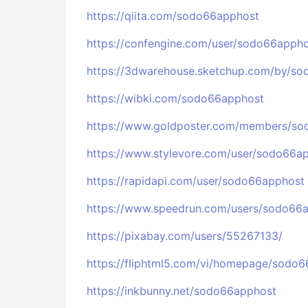
https://qiita.com/sodo66apphost
https://confengine.com/user/sodo66apph
https://3dwarehouse.sketchup.com/by/s
https://wibki.com/sodo66apphost
https://www.goldposter.com/members/sod
https://www.stylevore.com/user/sodo66a
https://rapidapi.com/user/sodo66apphost
https://www.speedrun.com/users/sodo66
https://pixabay.com/users/55267133/
https://fliphtml5.com/vi/homepage/sodo6
https://inkbunny.net/sodo66apphost