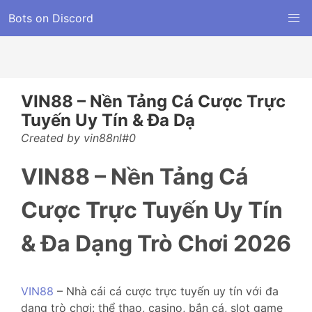
Bots on Discord
VIN88 – Nền Tảng Cá Cược Trực
Tuyến Uy Tín & Đa Dạ
Created by vin88nl#0
VIN88 – Nền Tảng Cá
Cược Trực Tuyến Uy Tín
& Đa Dạng Trò Chơi 2026
VIN88
– Nhà cái cá cược trực tuyến uy tín với đa
dạng trò chơi: thể thao, casino, bắn cá, slot game