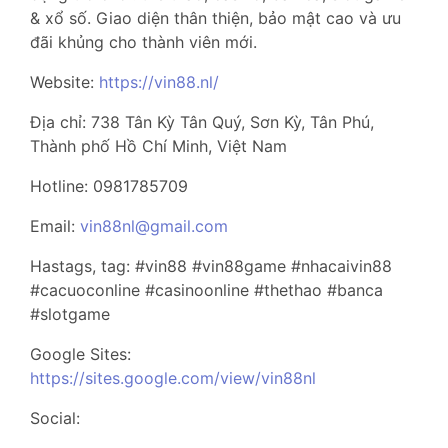
& xổ số. Giao diện thân thiện, bảo mật cao và ưu
đãi khủng cho thành viên mới.
Website:
https://vin88.nl/
Địa chỉ: 738 Tân Kỳ Tân Quý, Sơn Kỳ, Tân Phú,
Thành phố Hồ Chí Minh, Việt Nam
Hotline: 0981785709
Email:
vin88nl@gmail.com
Hastags, tag: #vin88 #vin88game #nhacaivin88
#cacuoconline #casinoonline #thethao #banca
#slotgame
Google Sites:
https://sites.google.com/view/vin88nl
Social: