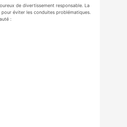
igoureux de divertissement responsable. La
 pour éviter les conduites problématiques.
auté :