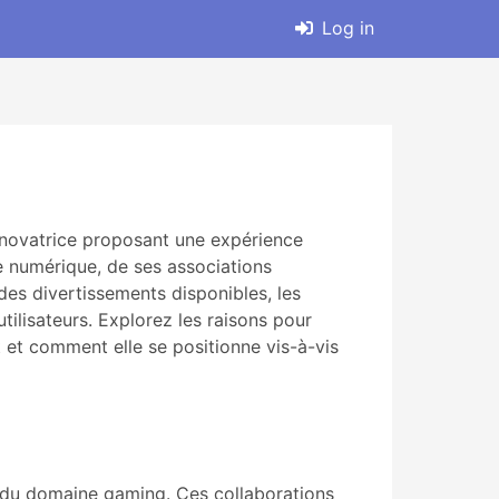
Log in
 novatrice proposant une expérience
e numérique, de ses associations
des divertissements disponibles, les
ilisateurs. Explorez les raisons pour
 et comment elle se positionne vis-à-vis
s du domaine gaming. Ces collaborations