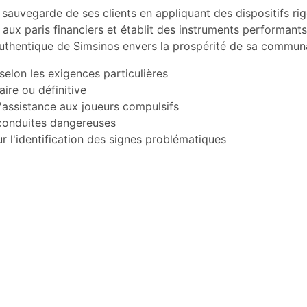
a sauvegarde de ses clients en appliquant des dispositifs r
aux paris financiers et établit des instruments performants
uthentique de Simsinos envers la prospérité de sa commun
elon les exigences particulières
aire ou définitive
'assistance aux joueurs compulsifs
conduites dangereuses
 l'identification des signes problématiques