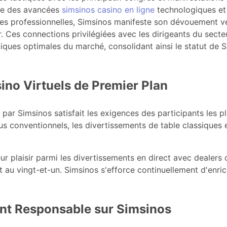
ête des avancées
simsinos casino en ligne
technologiques et
es professionnelles, Simsinos manifeste son dévouement ver
r. Ces connections privilégiées avec les dirigeants du secte
tiques optimales du marché, consolidant ainsi le statut d
ino Virtuels de Premier Plan
par Simsinos satisfait les exigences des participants les pl
ous conventionnels, les divertissements de table classiques 
r plaisir parmi les divertissements en direct avec dealers 
 au vingt-et-un. Simsinos s'efforce continuellement d'enri
ent Responsable sur Simsinos