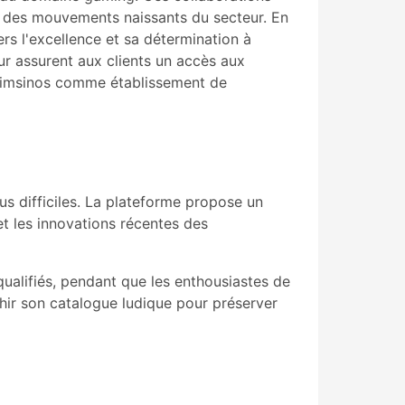
 des mouvements naissants du secteur. En
s l'excellence et sa détermination à
ur assurent aux clients un accès aux
e Simsinos comme établissement de
us difficiles. La plateforme propose un
et les innovations récentes des
qualifiés, pendant que les enthousiastes de
chir son catalogue ludique pour préserver