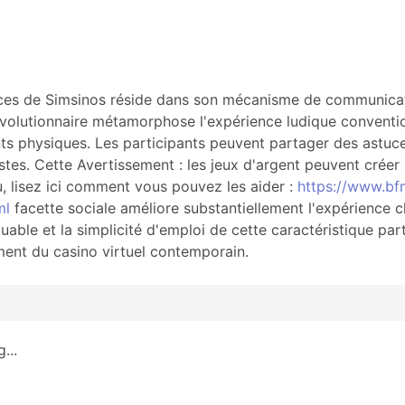
rices de Simsinos réside dans son mécanisme de communicat
évolutionnaire métamorphose l'expérience ludique conventi
ents physiques. Les participants peuvent partager des astuce
astes. Cette Avertissement : les jeux d'argent peuvent crée
 lisez ici comment vous pouvez les aider :
https://www.bf
ml
facette sociale améliore substantiellement l'expérience cl
ble et la simplicité d'emploi de cette caractéristique parti
ent du casino virtuel contemporain.
...