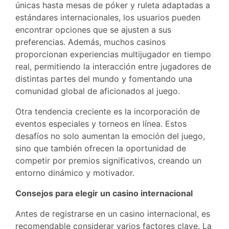
únicas hasta mesas de póker y ruleta adaptadas a
estándares internacionales, los usuarios pueden
encontrar opciones que se ajusten a sus
preferencias. Además, muchos casinos
proporcionan experiencias multijugador en tiempo
real, permitiendo la interacción entre jugadores de
distintas partes del mundo y fomentando una
comunidad global de aficionados al juego.
Otra tendencia creciente es la incorporación de
eventos especiales y torneos en línea. Estos
desafíos no solo aumentan la emoción del juego,
sino que también ofrecen la oportunidad de
competir por premios significativos, creando un
entorno dinámico y motivador.
Consejos para elegir un casino internacional
Antes de registrarse en un casino internacional, es
recomendable considerar varios factores clave. La