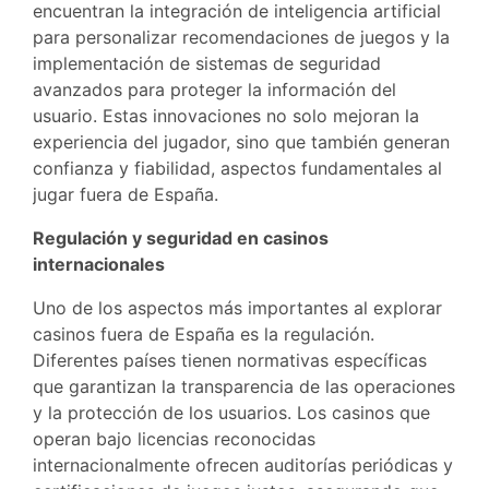
encuentran la integración de inteligencia artificial
para personalizar recomendaciones de juegos y la
implementación de sistemas de seguridad
avanzados para proteger la información del
usuario. Estas innovaciones no solo mejoran la
experiencia del jugador, sino que también generan
confianza y fiabilidad, aspectos fundamentales al
jugar fuera de España.
Regulación y seguridad en casinos
internacionales
Uno de los aspectos más importantes al explorar
casinos fuera de España es la regulación.
Diferentes países tienen normativas específicas
que garantizan la transparencia de las operaciones
y la protección de los usuarios. Los casinos que
operan bajo licencias reconocidas
internacionalmente ofrecen auditorías periódicas y