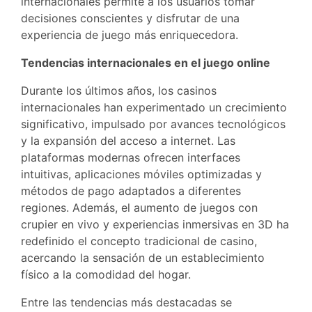
internacionales permite a los usuarios tomar
decisiones conscientes y disfrutar de una
experiencia de juego más enriquecedora.
Tendencias internacionales en el juego online
Durante los últimos años, los casinos
internacionales han experimentado un crecimiento
significativo, impulsado por avances tecnológicos
y la expansión del acceso a internet. Las
plataformas modernas ofrecen interfaces
intuitivas, aplicaciones móviles optimizadas y
métodos de pago adaptados a diferentes
regiones. Además, el aumento de juegos con
crupier en vivo y experiencias inmersivas en 3D ha
redefinido el concepto tradicional de casino,
acercando la sensación de un establecimiento
físico a la comodidad del hogar.
Entre las tendencias más destacadas se