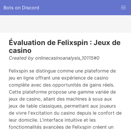
Bots on Discord
Évaluation de Felixspin : Jeux de
casino
Created by onlinecasinoanalysis_10115#0
Felixspin se distingue comme une plateforme de
jeu en ligne offrant une expérience de casino
complète avec des opportunités de gains réels.
Cette plateforme propose une gamme variée de
jeux de casino, allant des machines à sous aux
jeux de table classiques, permettant aux joueurs
de vivre l'excitation du casino depuis le confort de
leur domicile. L'interface intuitive et les
fonctionnalités avancées de Felixspin créent un