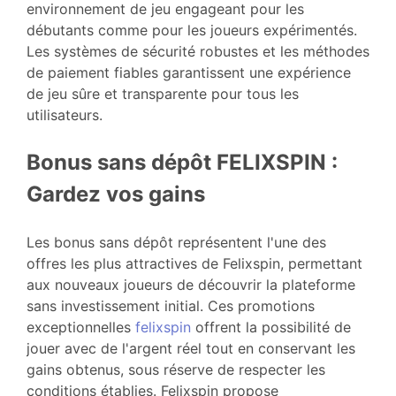
environnement de jeu engageant pour les
débutants comme pour les joueurs expérimentés.
Les systèmes de sécurité robustes et les méthodes
de paiement fiables garantissent une expérience
de jeu sûre et transparente pour tous les
utilisateurs.
Bonus sans dépôt FELIXSPIN :
Gardez vos gains
Les bonus sans dépôt représentent l'une des
offres les plus attractives de Felixspin, permettant
aux nouveaux joueurs de découvrir la plateforme
sans investissement initial. Ces promotions
exceptionnelles
felixspin
offrent la possibilité de
jouer avec de l'argent réel tout en conservant les
gains obtenus, sous réserve de respecter les
conditions établies. Felixspin propose