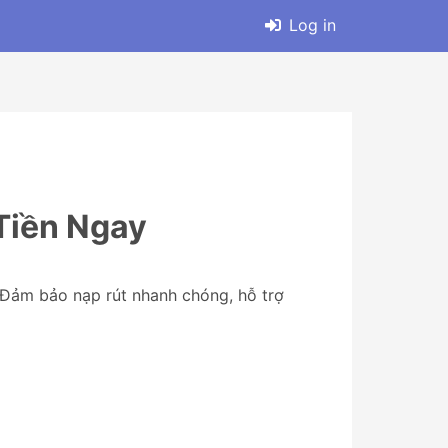
Log in
Tiền Ngay
 Đảm bảo nạp rút nhanh chóng, hỗ trợ