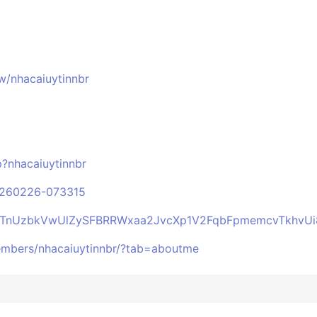
ew/nhacaiuytinnbr
p?nhacaiuytinnbr
4-260226-073315
rofile/TnUzbkVwUlZySFBRRWxaa2JvcXp1V2FqbFpmemcvTkhv
members/nhacaiuytinnbr/?tab=aboutme