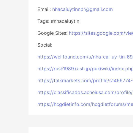
Email:
nhacaiuytinnbr@gmail.com
Tags: #nhacaiuytin
Google Sites:
https://sites.google.com/vi
Social:
https://wellfound.com/u/nha-cai-uy-tin-69
https://rush1989.rash.jp/pukiwiki/index.ph
https://talkmarkets.com/profile/s146677
https://classificados.acheiusa.com/p
https://hcgdietinfo.com/hcgdietforums/