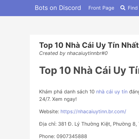
Bots on Discord
Front Page
Find
Top 10 Nhà Cái Uy Tín Nhất
Created by nhacaiuytinnbr#0
Top 10 Nhà Cái Uy T
Khám phá danh sách 10
nhà cái uy tín
đáng
24/7. Xem ngay!
Website:
https://nhacaiuytinn.br.com/
Địa chỉ: 381 Đ. Lý Thường Kiệt, Phường 8,
Phone: 0907345888