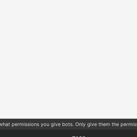
 what permissions you give bots. Only give them the permis