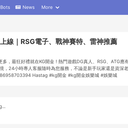
 Bots
News
More
上線｜RSG電子、戰神賽特、雷神推薦
更多，最狂好禮就在KG開金 ! 熱門遊戲DG真人、RSG、ATG應
境，24小時專人客服隨時為您服務，不論是新手玩家還是資深老
886958703394 Hastag #kg開金 #kg開金娛樂城 #娛樂城
...