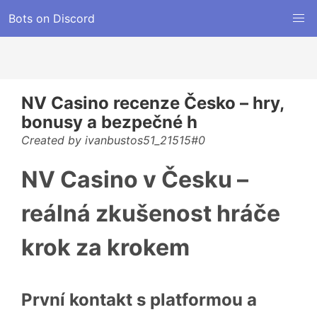
Bots on Discord
NV Casino recenze Česko – hry,
bonusy a bezpečné h
Created by ivanbustos51_21515#0
NV Casino v Česku –
reálná zkušenost hráče
krok za krokem
První kontakt s platformou a