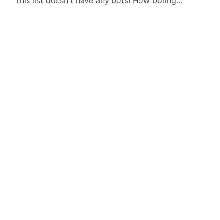
This list doesn't have any bots! How boring...