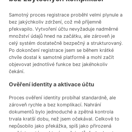
Samotný proces registrace proběhl velmi plynule a
bez jakýchkoliv zdržení, což mě příjemně
překvapilo. Vytvoření účtu nevyžaduje nadměrné
množství údajů hned na začátku, ale zároveň je
celý systém dostatečně bezpečný a strukturovaný.
Po dokončení registrace jsem se během krátké
chvíle dostal k samotné platformě a mohl začít
objevovat jednotlivé funkce bez jakéhokoliv
čekání.
Ověření identity a aktivace účtu
Proces ověření identity probíhal standardně, ale
zároveň rychle a bez komplikací. Nahrání
dokumentů bylo jednoduché a zpětná kontrola
trvala kratší dobu, než jsem očekával. Celkově to
nepůsobilo jako překážka, spíš jako přirozená