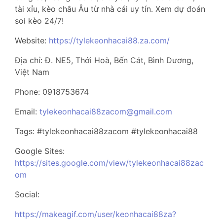
tài xỉu, kèo châu Âu từ nhà cái uy tín. Xem dự đoán
soi kèo 24/7!
Website:
https://tylekeonhacai88.za.com/
Địa chỉ: Đ. NE5, Thới Hoà, Bến Cát, Bình Dương,
Việt Nam
Phone: 0918753674
Email:
tylekeonhacai88zacom@gmail.com
Tags: #tylekeonhacai88zacom #tylekeonhacai88
Google Sites:
https://sites.google.com/view/tylekeonhacai88zac
om
Social:
https://makeagif.com/user/keonhacai88za?