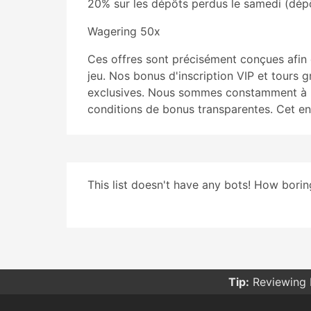
20% sur les dépôts perdus le samedi (dép
Wagering 50x
Ces offres sont précisément conçues afin 
jeu. Nos bonus d'inscription VIP et tours 
exclusives. Nous sommes constamment à l’
conditions de bonus transparentes. Cet eng
This list doesn't have any bots! How boring
Tip:
Wa