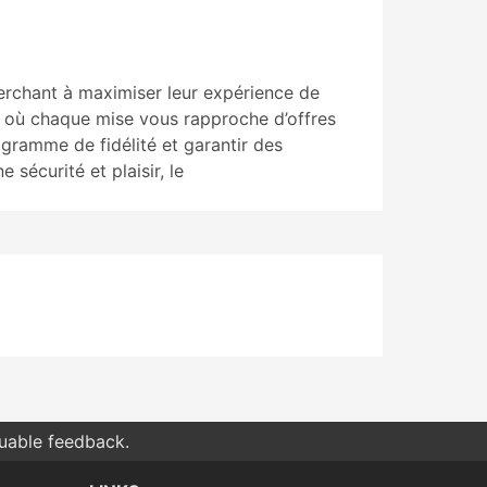
erchant à maximiser leur expérience de
al où chaque mise vous rapproche d’offres
ramme de fidélité et garantir des
sécurité et plaisir, le
a list!