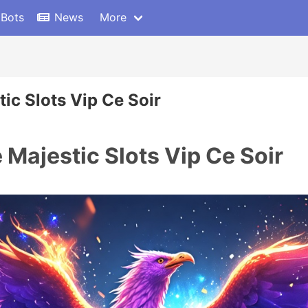
 Bots
News
More
ic Slots Vip Ce Soir
Majestic Slots Vip Ce Soir