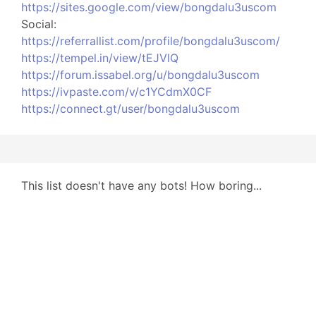
https://sites.google.com/view/bongdalu3uscom
Social:
https://referrallist.com/profile/bongdalu3uscom/
https://tempel.in/view/tEJVlQ
https://forum.issabel.org/u/bongdalu3uscom
https://ivpaste.com/v/c1YCdmX0CF
https://connect.gt/user/bongdalu3uscom
This list doesn't have any bots! How boring...