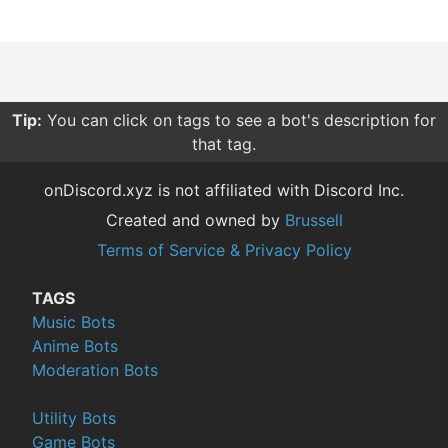
Tip:
You can click on tags to see a bot's description for
that tag.
onDiscord.xyz is not affiliated with Discord Inc.
Created and owned by
Brussell
Terms of Service & Privacy Policy
TAGS
Music Bots
Anime Bots
Moderation Bots
Utility Bots
Game Bots