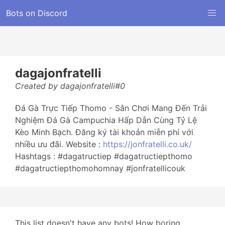
Bots on Discord
dagajonfratelli
Created by dagajonfratelli#0
Đá Gà Trực Tiếp Thomo - Sân Chơi Mang Đến Trải
Nghiệm Đá Gà Campuchia Hấp Dẫn Cùng Tỷ Lệ
Kèo Minh Bạch. Đăng ký tài khoản miễn phí với
nhiều ưu đãi. Website :
https://jonfratelli.co.uk/
Hashtags : #dagatructiep #dagatructiepthomo
#dagatructiepthomohomnay #jonfratellicouk
This list doesn't have any bots! How boring...