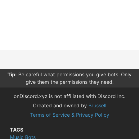
Tip:
Be careful what permissions you give bots. Only
give them the permissions they need.
onDiscord.xyz is not affiliated with Discord Inc.
Created and owned by
Brussell
Terms of Service & Privacy Policy
TAGS
Music Bots