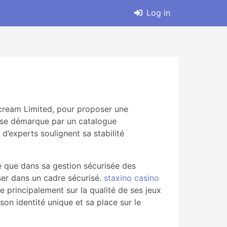
Log in
scream Limited, pour proposer une
 se démarque par un catalogue
 d’experts soulignent sa stabilité
e que dans sa gestion sécurisée des
iser dans un cadre sécurisé.
staxino casino
 principalement sur la qualité de ses jeux
son identité unique et sa place sur le