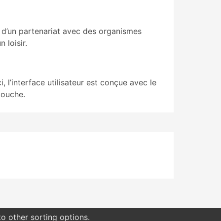
e d’un partenariat avec des organismes
 loisir.
 l’interface utilisateur est conçue avec le
bouche.
o other sorting options.