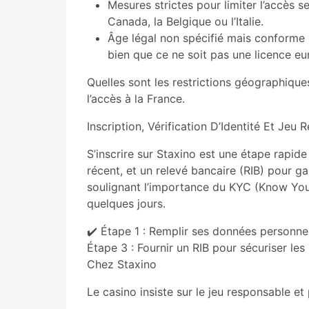
Mesures strictes pour limiter l’accès
Canada, la Belgique ou l’Italie.
Âge légal non spécifié mais conforme a
bien que ce ne soit pas une licence e
Quelles sont les restrictions géographique
l’accès à la France.
Inscription, Vérification D’Identité Et Jeu
S’inscrire sur Staxino est une étape rapide
récent, et un relevé bancaire (RIB) pour ga
soulignant l’importance du KYC (Know Your
quelques jours.
✔️ Étape 1 : Remplir ses données personnelle
Étape 3 : Fournir un RIB pour sécuriser les
Chez Staxino
Le casino insiste sur le jeu responsable et