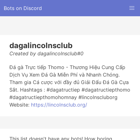
Bots on Discord
dagalincolnsclub
Created by dagalincolnsclub#0
Đá gà Trực tiếp Thomo - Thương Hiệu Cung Cấp
Dịch Vụ Xem Đá Gà Miễn Phí và Nhanh Chóng.
Tham gia Cá cược với đầy đủ Giải Đấu Đá Gà Cựa
Sắt. Hashtags : #dagatructiep #dagatructiepthomo
#dagatructiepthomohomnay #lincolnscluborg
Website:
https://lincolnsclub.org/
This list doesn't have any bots! How boring...