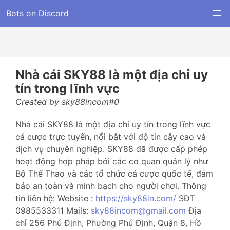
Bots on Discord
Nhà cái SKY88 là một địa chỉ uy
tín trong lĩnh vực
Created by sky88incom#0
Nhà cái SKY88 là một địa chỉ uy tín trong lĩnh vực
cá cược trực tuyến, nổi bật với độ tin cậy cao và
dịch vụ chuyên nghiệp. SKY88 đã được cấp phép
hoạt động hợp pháp bởi các cơ quan quản lý như
Bộ Thể Thao và các tổ chức cá cược quốc tế, đảm
bảo an toàn và minh bạch cho người chơi. Thông
tin liên hệ: Website :
https://sky88in.com/
SĐT
0985533311 Mails:
sky88incom@gmail.com
Địa
chỉ 256 Phú Định, Phường Phú Định, Quận 8, Hồ