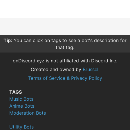
Tip:
You can click on tags to see a bot's description for
that tag.
onDiscord.xyz is not affiliated with Discord Inc.
Created and owned by
Brussell
Terms of Service & Privacy Policy
TAGS
Music Bots
Anime Bots
Moderation Bots
Utility Bots