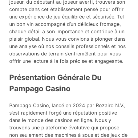
joueur, du débutant au joueur averti, trouvera son
compte dans cet établissement pensé pour offrir
une expérience de jeu équilibrée et sécurisée. Tel
un bon vin accompagné d’un délicieux fromage,
chaque détail a son importance et contribue à un
plaisir global. Nous vous convions à plonger dans
une analyse où nos conseils professionnels et nos
observations de terrain s’entremêlent pour vous
offrir une lecture à la fois précise et engageante.
Présentation Générale Du
Pampago Casino
Pampago Casino, lancé en 2024 par Rozairo N.V.,
s’est rapidement forgé une réputation positive
dans le monde des casinos en ligne. Nous y
trouvons une plateforme évolutive qui propose
non seulement des machines à sous et des jeux de