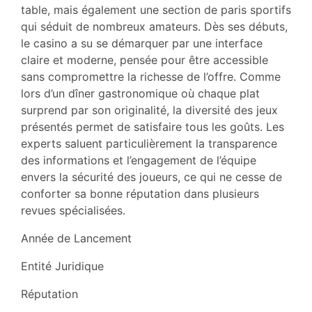
table, mais également une section de paris sportifs
qui séduit de nombreux amateurs. Dès ses débuts,
le casino a su se démarquer par une interface
claire et moderne, pensée pour être accessible
sans compromettre la richesse de l’offre. Comme
lors d’un dîner gastronomique où chaque plat
surprend par son originalité, la diversité des jeux
présentés permet de satisfaire tous les goûts. Les
experts saluent particulièrement la transparence
des informations et l’engagement de l’équipe
envers la sécurité des joueurs, ce qui ne cesse de
conforter sa bonne réputation dans plusieurs
revues spécialisées.
Année de Lancement
Entité Juridique
Réputation