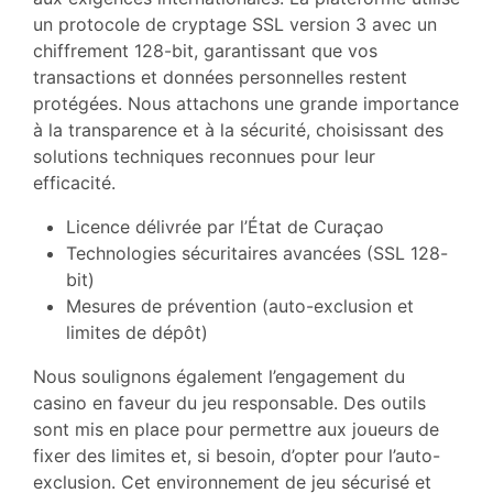
un protocole de cryptage SSL version 3 avec un
chiffrement 128-bit, garantissant que vos
transactions et données personnelles restent
protégées. Nous attachons une grande importance
à la transparence et à la sécurité, choisissant des
solutions techniques reconnues pour leur
efficacité.
Licence délivrée par l’État de Curaçao
Technologies sécuritaires avancées (SSL 128-
bit)
Mesures de prévention (auto-exclusion et
limites de dépôt)
Nous soulignons également l’engagement du
casino en faveur du jeu responsable. Des outils
sont mis en place pour permettre aux joueurs de
fixer des limites et, si besoin, d’opter pour l’auto-
exclusion. Cet environnement de jeu sécurisé et