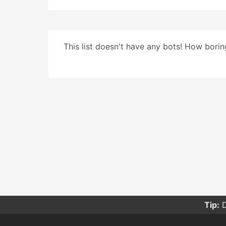
This list doesn't have any bots! How boring
Tip:
D