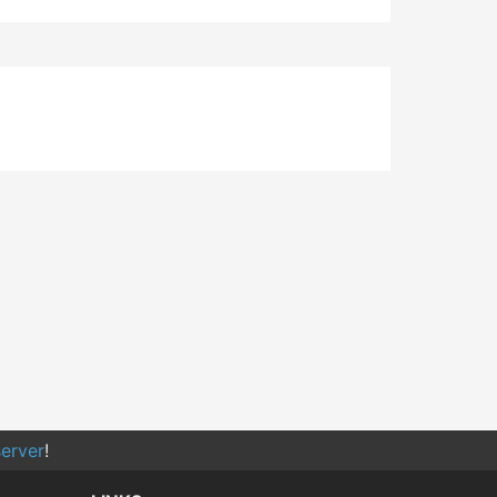
erver
!