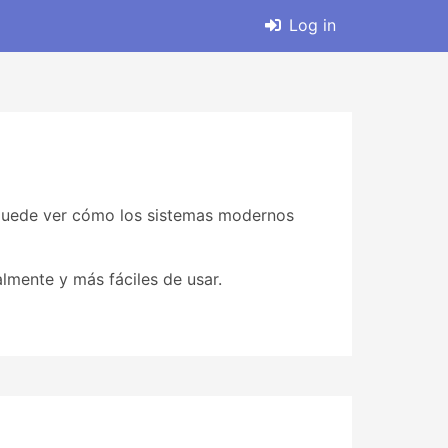
Log in
uede ver cómo los sistemas modernos
lmente y más fáciles de usar.