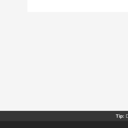
Tip:
D