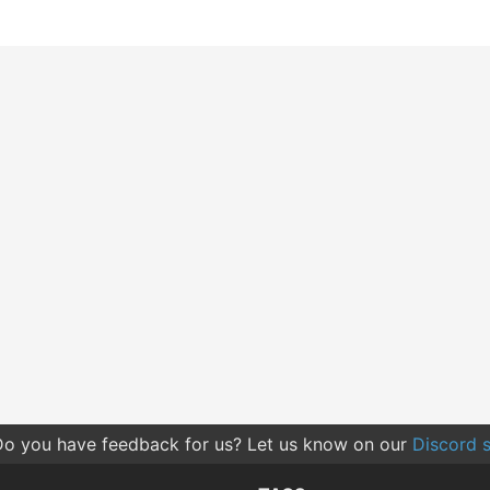
o you have feedback for us? Let us know on our
Discord s