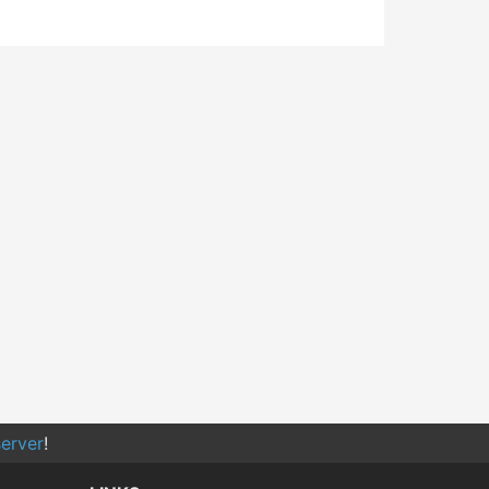
erver
!