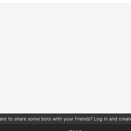
nt to share some bots with your friends? Log in and create 