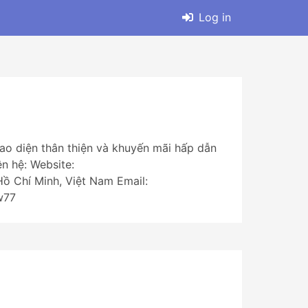
Log in
ao diện thân thiện và khuyến mãi hấp dẫn
ên hệ: Website:
ồ Chí Minh, Việt Nam Email:
w77