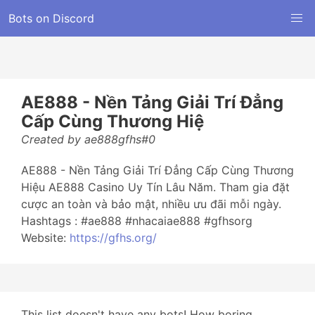
Bots on Discord
AE888 - Nền Tảng Giải Trí Đẳng
Cấp Cùng Thương Hiệ
Created by ae888gfhs#0
AE888 - Nền Tảng Giải Trí Đẳng Cấp Cùng Thương
Hiệu AE888 Casino Uy Tín Lâu Năm. Tham gia đặt
cược an toàn và bảo mật, nhiều ưu đãi mỗi ngày.
Hashtags : #ae888 #nhacaiae888 #gfhsorg
Website:
https://gfhs.org/
This list doesn't have any bots! How boring...