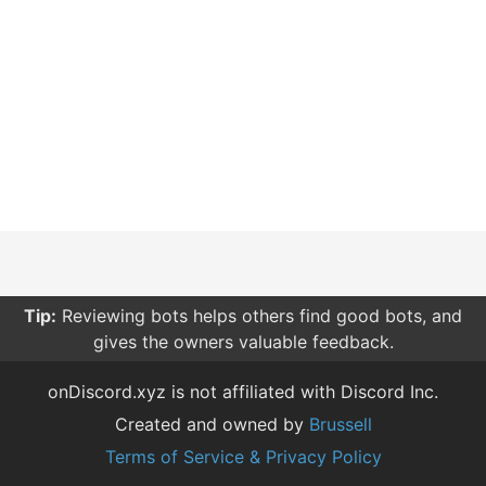
Tip:
Reviewing bots helps others find good bots, and
gives the owners valuable feedback.
onDiscord.xyz is not affiliated with Discord Inc.
Created and owned by
Brussell
Terms of Service & Privacy Policy