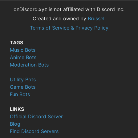
onDiscord.xyz is not affiliated with Discord Inc.
Created and owned by
Brussell
Terms of Service & Privacy Policy
TAGS
Music Bots
Anime Bots
Moderation Bots
Utility Bots
Game Bots
Fun Bots
LINKS
Official Discord Server
Blog
Find Discord Servers