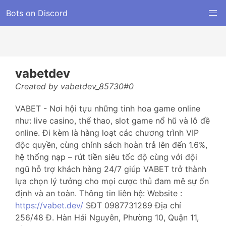
Bots on Discord
vabetdev
Created by vabetdev_85730#0
VABET - Nơi hội tựu những tinh hoa game online
như: live casino, thể thao, slot game nổ hũ và lô đề
online. Đi kèm là hàng loạt các chương trình VIP
độc quyền, cùng chính sách hoàn trả lên đến 1.6%,
hệ thống nạp – rút tiền siêu tốc độ cùng với đội
ngũ hỗ trợ khách hàng 24/7 giúp VABET trở thành
lựa chọn lý tưởng cho mọi cược thủ đam mê sự ổn
định và an toàn. Thông tin liên hệ: Website :
https://vabet.dev/
SĐT 0987731289 Địa chỉ
256/48 Đ. Hàn Hải Nguyên, Phường 10, Quận 11,