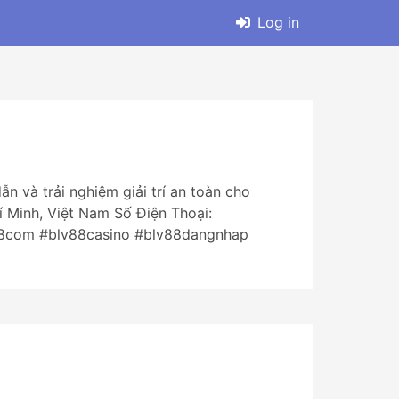
Log in
n và trải nghiệm giải trí an toàn cho
 Minh, Việt Nam Số Điện Thoại:
88com #blv88casino #blv88dangnhap