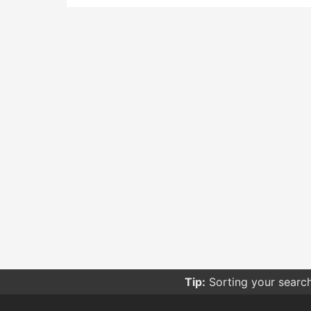
Tip:
Sorting your searc