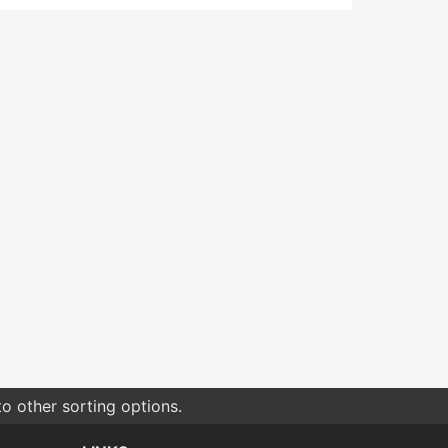
o other sorting options.