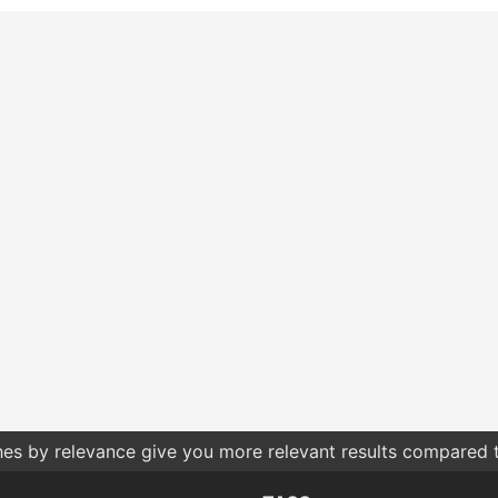
hes by relevance give you more relevant results compared t