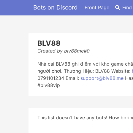
Bots on Discord
Front Page
Find
BLV88
Created by blv88me#0
Nhà cái BLV88 ghi điểm với kho game chất 
người chơi. Thương Hiệu: BLV88 Website:
0791101234 Email:
support@blv88.me
Has
#blv88vip
This list doesn't have any bots! How boring