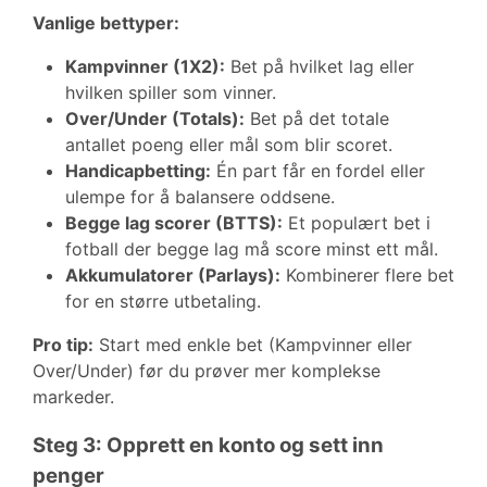
Vanlige bettyper:
Kampvinner (1X2):
Bet på hvilket lag eller
hvilken spiller som vinner.
Over/Under (Totals):
Bet på det totale
antallet poeng eller mål som blir scoret.
Handicapbetting:
Én part får en fordel eller
ulempe for å balansere oddsene.
Begge lag scorer (BTTS):
Et populært bet i
fotball der begge lag må score minst ett mål.
Akkumulatorer (Parlays):
Kombinerer flere bet
for en større utbetaling.
Pro tip:
Start med enkle bet (Kampvinner eller
Over/Under) før du prøver mer komplekse
markeder.
Steg 3: Opprett en konto og sett inn
penger