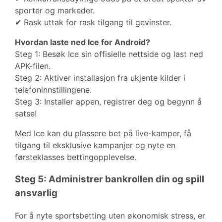
sporter og markeder.
✔ Rask uttak for rask tilgang til gevinster.
Hvordan laste ned Ice for Android?
Steg 1: Besøk Ice sin offisielle nettside og last ned
APK-filen.
Steg 2: Aktiver installasjon fra ukjente kilder i
telefoninnstillingene.
Steg 3: Installer appen, registrer deg og begynn å
satse!
Med Ice kan du plassere bet på live-kamper, få
tilgang til eksklusive kampanjer og nyte en
førsteklasses bettingopplevelse.
Steg 5: Administrer bankrollen din og spill
ansvarlig
For å nyte sportsbetting uten økonomisk stress, er