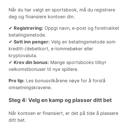
Når du har valgt en sportsbook, må du registrere
deg og finansiere kontoen din.
✔
Registrering:
Oppgi navn, e-post og foretrukket
betalingsmetode.
✔
Sett inn penger:
Velg en betalingsmetode som
kreditt-/debetkort, e-lommebøker eller
kryptovaluta.
✔
Krev din bonus:
Mange sportsbooks tilbyr
velkomstbonuser til nye spillere.
Pro tip:
Les bonusvilkårene nøye for å forstå
omsetningskravene.
Steg 4: Velg en kamp og plasser ditt bet
Når kontoen er finansiert, er det på tide å plassere
ditt bet.