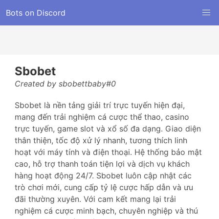
Bots on Discord
Sbobet
Created by sbobettbaby#0
Sbobet là nền tảng giải trí trực tuyến hiện đại,
mang đến trải nghiệm cá cược thể thao, casino
trực tuyến, game slot và xổ số đa dạng. Giao diện
thân thiện, tốc độ xử lý nhanh, tương thích linh
hoạt với máy tính và điện thoại. Hệ thống bảo mật
cao, hỗ trợ thanh toán tiện lợi và dịch vụ khách
hàng hoạt động 24/7. Sbobet luôn cập nhật các
trò chơi mới, cung cấp tỷ lệ cược hấp dẫn và ưu
đãi thường xuyên. Với cam kết mang lại trải
nghiệm cá cược minh bạch, chuyên nghiệp và thú