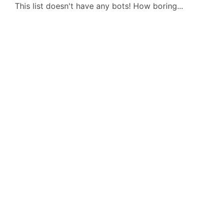
This list doesn't have any bots! How boring...