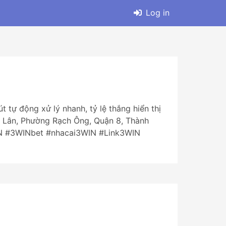
Log in
 tự động xử lý nhanh, tỷ lệ thắng hiển thị
 Lân, Phường Rạch Ông, Quận 8, Thành
WIN #3WINbet #nhacai3WIN #Link3WIN