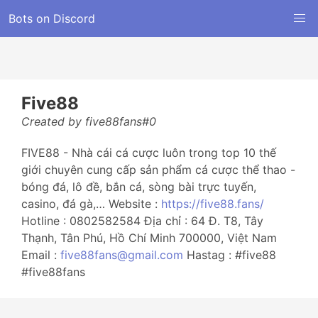
Bots on Discord
Five88
Created by five88fans#0
FIVE88 - Nhà cái cá cược luôn trong top 10 thế
giới chuyên cung cấp sản phẩm cá cược thể thao -
bóng đá, lô đề, bắn cá, sòng bài trực tuyến,
casino, đá gà,… Website :
https://five88.fans/
Hotline : 0802582584 Địa chỉ : 64 Đ. T8, Tây
Thạnh, Tân Phú, Hồ Chí Minh 700000, Việt Nam
Email :
five88fans@gmail.com
Hastag : #five88
#five88fans