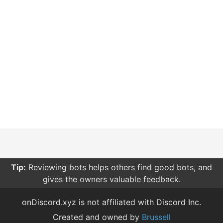
Tip:
Reviewing bots helps others find good bots, and
gives the owners valuable feedback.
onDiscord.xyz is not affiliated with Discord Inc.
Created and owned by
Brussell