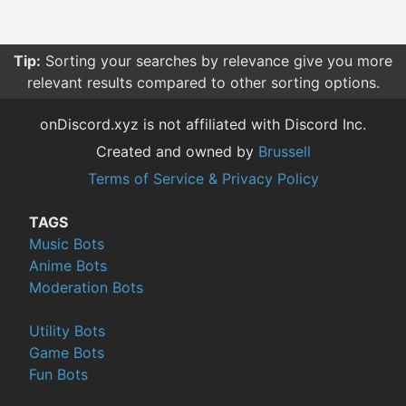
Tip:
Sorting your searches by relevance give you more
relevant results compared to other sorting options.
onDiscord.xyz is not affiliated with Discord Inc.
Created and owned by
Brussell
Terms of Service & Privacy Policy
TAGS
Music Bots
Anime Bots
Moderation Bots
Utility Bots
Game Bots
Fun Bots