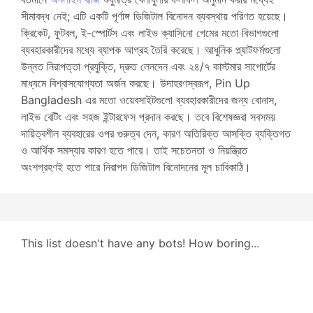
সীমাবদ্ধ নেই; এটি একটি পূর্ণাঙ্গ ডিজিটাল বিনোদন ব্যবস্থায় পরিণত হয়েছে।
ক্রিকেট, ফুটবল, ই-স্পোর্টস এবং লাইভ ক্যাসিনো গেমের মতো বিভাগগুলো
ব্যবহারকারীদের মধ্যে ব্যাপক আগ্রহ তৈরি করেছে। আধুনিক প্ল্যাটফর্মগুলো
উন্নত নিরাপত্তা প্রযুক্তি, দ্রুত লেনদেন এবং ২৪/৭ কাস্টমার সাপোর্টের
মাধ্যমে বিশ্বাসযোগ্যতা অর্জন করছে। উদাহরণস্বরূপ, Pin Up
Bangladesh এর মতো ওয়েবসাইটগুলো ব্যবহারকারীদের জন্য বোনাস,
লাইভ বেটিং এবং সহজ ইন্টারফেস প্রদান করছে। তবে বিশেষজ্ঞরা সবসময়
দায়িত্বশীল ব্যবহারের ওপর গুরুত্ব দেন, কারণ অতিরিক্ত আসক্তি ব্যক্তিগত
ও আর্থিক সমস্যার কারণ হতে পারে। তাই সচেতনতা ও নিয়ন্ত্রিত
অংশগ্রহণই হতে পারে নিরাপদ ডিজিটাল বিনোদনের মূল চাবিকাঠি।
This list doesn't have any bots! How boring...