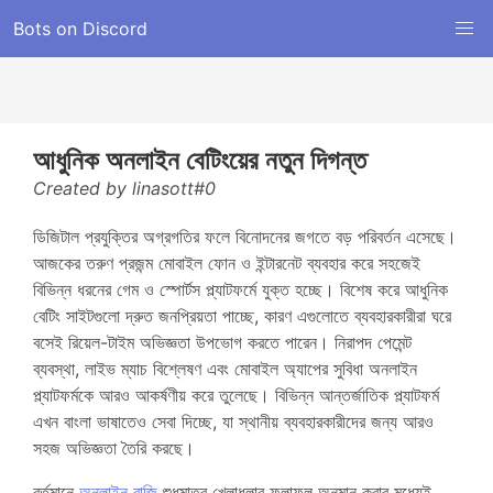
Bots on Discord
আধুনিক অনলাইন বেটিংয়ের নতুন দিগন্ত
Created by linasott#0
ডিজিটাল প্রযুক্তির অগ্রগতির ফলে বিনোদনের জগতে বড় পরিবর্তন এসেছে।
আজকের তরুণ প্রজন্ম মোবাইল ফোন ও ইন্টারনেট ব্যবহার করে সহজেই
বিভিন্ন ধরনের গেম ও স্পোর্টস প্ল্যাটফর্মে যুক্ত হচ্ছে। বিশেষ করে আধুনিক
বেটিং সাইটগুলো দ্রুত জনপ্রিয়তা পাচ্ছে, কারণ এগুলোতে ব্যবহারকারীরা ঘরে
বসেই রিয়েল-টাইম অভিজ্ঞতা উপভোগ করতে পারেন। নিরাপদ পেমেন্ট
ব্যবস্থা, লাইভ ম্যাচ বিশ্লেষণ এবং মোবাইল অ্যাপের সুবিধা অনলাইন
প্ল্যাটফর্মকে আরও আকর্ষণীয় করে তুলেছে। বিভিন্ন আন্তর্জাতিক প্ল্যাটফর্ম
এখন বাংলা ভাষাতেও সেবা দিচ্ছে, যা স্থানীয় ব্যবহারকারীদের জন্য আরও
সহজ অভিজ্ঞতা তৈরি করছে।
বর্তমানে
অনলাইন বাজি
শুধুমাত্র খেলাধুলার ফলাফল অনুমান করার মধ্যেই