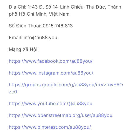
Địa Chỉ: 1-43 Đ. Số 14, Linh Chiểu, Thủ Đức, Thành
phố Hồ Chí Minh, Việt Nam
Số Điện Thoại: 0915 746 813
Email: info@au88.you
Mạng Xã Hội:
https://www.facebook.com/au88you/
https://www.instagram.com/au88you/
https://groups.google.com/g/au88you/c/VzfuyEAO
zc0
https://www.youtube.com/@au88you
https://www.openstreetmap.org/user/au88you
https://www.pinterest.com/au88you/