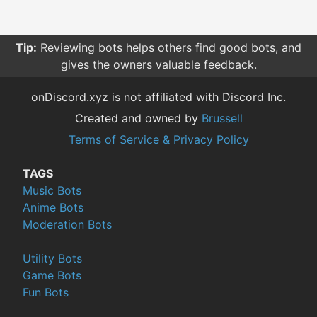
Tip:
Reviewing bots helps others find good bots, and
gives the owners valuable feedback.
onDiscord.xyz is not affiliated with Discord Inc.
Created and owned by
Brussell
Terms of Service & Privacy Policy
TAGS
Music Bots
Anime Bots
Moderation Bots
Utility Bots
Game Bots
Fun Bots