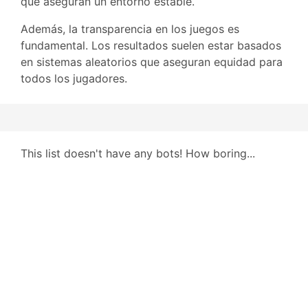
que aseguran un entorno estable.
Además, la transparencia en los juegos es
fundamental. Los resultados suelen estar basados
en sistemas aleatorios que aseguran equidad para
todos los jugadores.
This list doesn't have any bots! How boring...