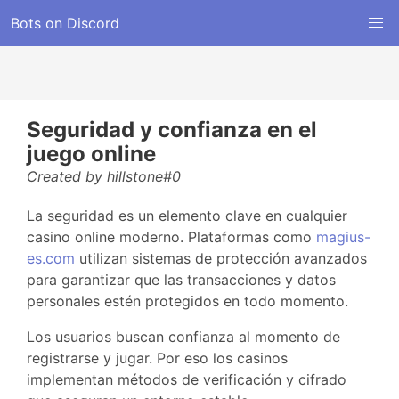
Bots on Discord
Seguridad y confianza en el
juego online
Created by hillstone#0
La seguridad es un elemento clave en cualquier
casino online moderno. Plataformas como
magius-
es.com
utilizan sistemas de protección avanzados
para garantizar que las transacciones y datos
personales estén protegidos en todo momento.
Los usuarios buscan confianza al momento de
registrarse y jugar. Por eso los casinos
implementan métodos de verificación y cifrado